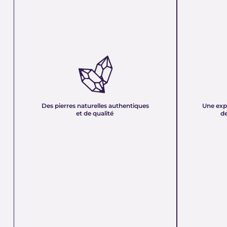
DES PIERRES NATURELLES
UNE EXPER
AUTHENTIQUES ET DE QUALITÉ :
PLUS DE 21
Nous sélectionnons rigoureusement nos
Forte d’une e
minéraux pour vous offrir des pierres 100 %
décennies, no
naturelles, non traitées et chargées d’une énergie
et sa passion 
pure. Chaque cristal est choisi pour sa beauté, sa
mettons nos c
Des pierres naturelles authentiques
Une exp
vibration et son authenticité afin de vous garantir
votre service
et de qualité
de
un produit à la hauteur de vos attentes.
quête de bien-