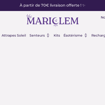
À partir de 70€ livraison offerte ! ✨
No
éraux
Ouvrir Senteurs
Ouvrir Ésot
Attrapes Soleil
Senteurs
Kits
Ésotérisme
Recharg