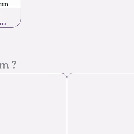
X
TTC
em ?