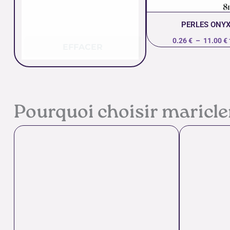
PERLES ONY
0.26
€
–
11.00
€
EFFACER
Pourquoi choisir maricl