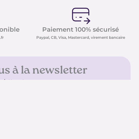
ponible
Paiement 100% sécurisé
fr
Paypal, CB, Visa, Mastercard, virement bancaire
us à la newsletter
sletter et recevez nos
t minéraux ainsi que nos