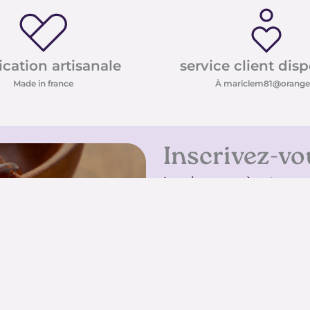
ication artisanale
service client dis
Made in france
À mariclem81@orange.
Inscrivez-vo
Inscrivez-vous à notre new
conseils sur les pierres e
promotions
Inscrivez-vous