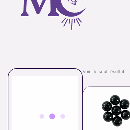
Voici le seul résultat
p