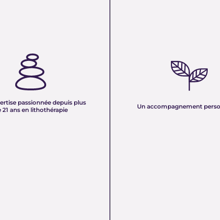
TISE PASSIONNÉE DEPUIS
UN ACCOMPAGNEMENT PERS
 ANS EN LITHOTHÉRAPIE :
Nous sélectionnons rigoureuseme
xpérience de plus de deux
minéraux pour vous offrir des pierr
tre équipe vous partage son savoir
naturelles, non traitées et chargée
des pierres naturelles. Nous
pure. Chaque cristal est choisi pour
onnaissances en lithothérapie à
ertise passionnée depuis plus
vibration et son authenticité afin d
Un accompagnement perso
 pour vous accompagner dans votre
 21 ans en lithothérapie
un produit à la hauteur de vos atte
être et d’équilibre énergétique.