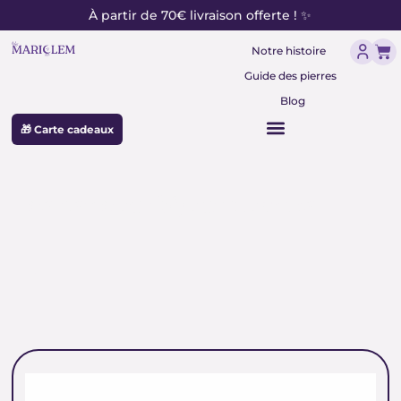
contenu
Aller
À partir de 70€ livraison offerte ! ✨
principal
au
Pan
contenu
Notre histoire
Guide des pierres
Blog
🎁 Carte cadeaux
perles pour bijoux homme