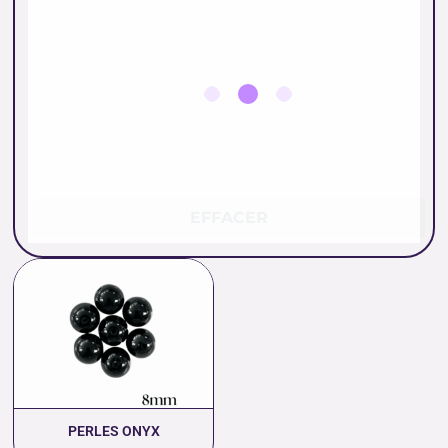
EFFACER
Plage
de
prix :
0.26 €
à
11.00 €
PERLES ONYX