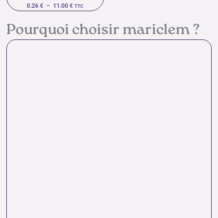
0.26
€
–
11.00
€
TTC
Pourquoi choisir mariclem ?