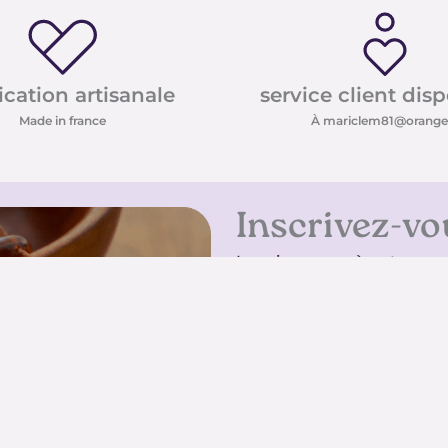
ication artisanale
service client dis
Made in france
À mariclem81@orange.
Inscrivez-vo
Inscrivez-vous à notre new
conseils sur les pierres e
promotions
Inscrivez-vous