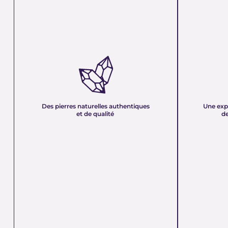
DES PIERRES NATURELLES
UNE EXPER
AUTHENTIQUES ET DE QUALITÉ :
PLUS DE 21
Nous sélectionnons rigoureusement nos
Forte d’une e
minéraux pour vous offrir des pierres 100 %
décennies, no
naturelles, non traitées et chargées d’une énergie
et sa passion 
pure. Chaque cristal est choisi pour sa beauté, sa
mettons nos c
Des pierres naturelles authentiques
Une exp
vibration et son authenticité afin de vous garantir
votre service
et de qualité
de
un produit à la hauteur de vos attentes.
quête de bien-