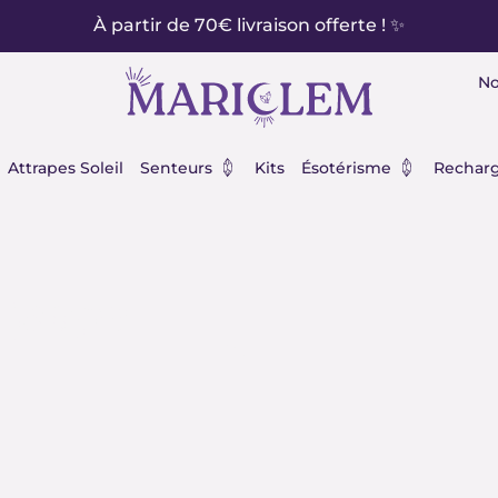
À partir de 70€ livraison offerte ! ✨
No
éraux
Ouvrir Senteurs
Ouvrir Ésot
Attrapes Soleil
Senteurs
Kits
Ésotérisme
Recharg
 jaspe