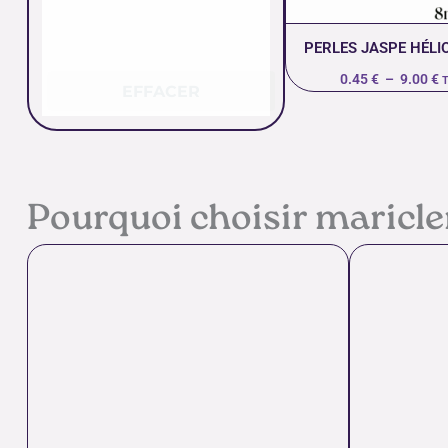
PERLES JASPE HÉLI
0.45
€
–
9.00
€
EFFACER
Pourquoi choisir maricl