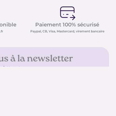
ponible
Paiement 100% sécurisé
fr
Paypal, CB, Visa, Mastercard, virement bancaire
us à la newsletter
sletter et recevez nos
t minéraux ainsi que nos