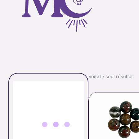
Voici le seul résultat
P
d
p
0
à
9