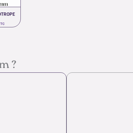
OTROPE
TTC
em ?