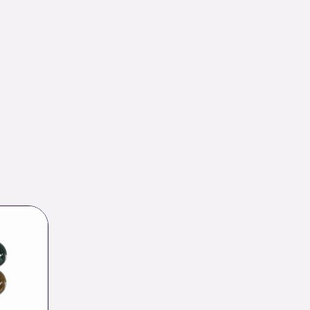
lage
e
rix :
.45 €
.00 €