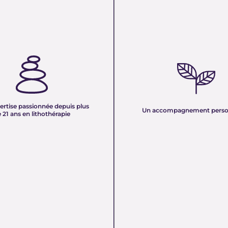
TISE PASSIONNÉE DEPUIS
UN ACCOMPAGNEMENT PERS
 ANS EN LITHOTHÉRAPIE :
Nous sélectionnons rigoureuseme
xpérience de plus de deux
minéraux pour vous offrir des pierr
tre équipe vous partage son savoir
naturelles, non traitées et chargée
des pierres naturelles. Nous
pure. Chaque cristal est choisi pour
onnaissances en lithothérapie à
ertise passionnée depuis plus
vibration et son authenticité afin d
Un accompagnement perso
 pour vous accompagner dans votre
 21 ans en lithothérapie
un produit à la hauteur de vos atte
être et d’équilibre énergétique.