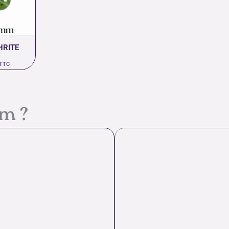
HRITE
TTC
em ?