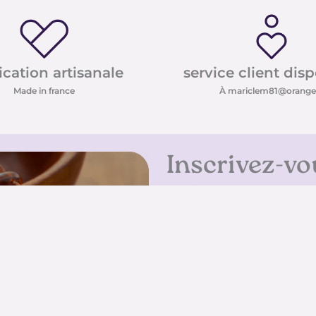
ication artisanale
service client dis
Made in france
À mariclem81@orange.
Inscrivez-vo
Inscrivez-vous à notre new
conseils sur les pierres e
promotions
Inscrivez-vous