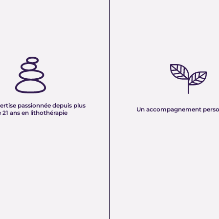
TISE PASSIONNÉE DEPUIS
UN ACCOMPAGNEMENT PERS
 ANS EN LITHOTHÉRAPIE :
Nous sélectionnons rigoureuseme
xpérience de plus de deux
minéraux pour vous offrir des pierr
tre équipe vous partage son savoir
naturelles, non traitées et chargée
des pierres naturelles. Nous
pure. Chaque cristal est choisi pour
onnaissances en lithothérapie à
ertise passionnée depuis plus
vibration et son authenticité afin d
Un accompagnement perso
 pour vous accompagner dans votre
 21 ans en lithothérapie
un produit à la hauteur de vos atte
être et d’équilibre énergétique.