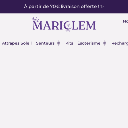
À partir de 70€ livraison offerte ! ✨
No
éraux
Ouvrir Senteurs
Ouvrir Ésot
Attrapes Soleil
Senteurs
Kits
Ésotérisme
Recharg
 bijoux jade