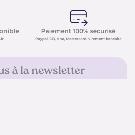
ponible
Paiement 100% sécurisé
fr
Paypal, CB, Visa, Mastercard, virement bancaire
us à la newsletter
sletter et recevez nos
t minéraux ainsi que nos