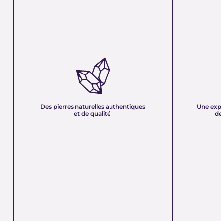
DES PIERRES NATURELLES
UNE EXPER
AUTHENTIQUES ET DE QUALITÉ :
PLUS DE 21
Nous sélectionnons rigoureusement nos
Forte d’une e
minéraux pour vous offrir des pierres 100 %
décennies, no
naturelles, non traitées et chargées d’une énergie
et sa passion 
pure. Chaque cristal est choisi pour sa beauté, sa
mettons nos c
Des pierres naturelles authentiques
Une exp
vibration et son authenticité afin de vous garantir
votre service
et de qualité
de
un produit à la hauteur de vos attentes.
quête de bien-