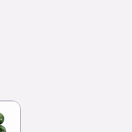
Plage
de
rix :
0.83 €
à
32.00 €