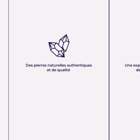
DES PIERRES NATURELLES
UNE EXPER
AUTHENTIQUES ET DE QUALITÉ :
PLUS DE 21
Nous sélectionnons rigoureusement nos
Forte d’une e
minéraux pour vous offrir des pierres 100 %
décennies, no
naturelles, non traitées et chargées d’une énergie
et sa passion 
pure. Chaque cristal est choisi pour sa beauté, sa
mettons nos c
Des pierres naturelles authentiques
Une exp
vibration et son authenticité afin de vous garantir
votre service
et de qualité
de
un produit à la hauteur de vos attentes.
quête de bien-