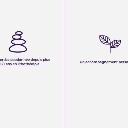
TISE PASSIONNÉE DEPUIS
UN ACCOMPAGNEMENT PERS
 ANS EN LITHOTHÉRAPIE :
Nous sélectionnons rigoureuseme
xpérience de plus de deux
minéraux pour vous offrir des pierr
tre équipe vous partage son savoir
naturelles, non traitées et chargée
des pierres naturelles. Nous
pure. Chaque cristal est choisi pour
onnaissances en lithothérapie à
ertise passionnée depuis plus
vibration et son authenticité afin d
Un accompagnement perso
 pour vous accompagner dans votre
 21 ans en lithothérapie
un produit à la hauteur de vos atte
être et d’équilibre énergétique.