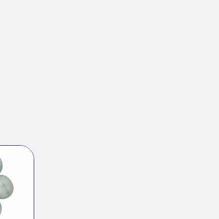
Plage
de
rix :
0.56 €
à
36.00 €