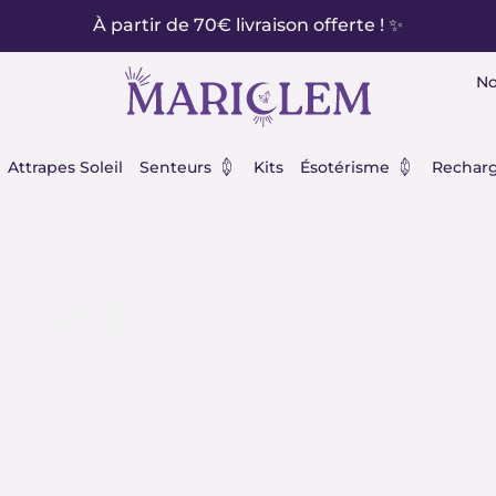
À partir de 70€ livraison offerte ! ✨
No
éraux
Ouvrir Senteurs
Ouvrir Ésot
Attrapes Soleil
Senteurs
Kits
Ésotérisme
Recharg
n mala