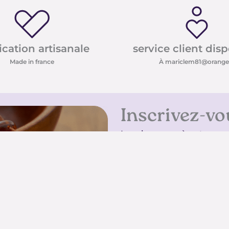
ication artisanale
service client dis
Made in france
À mariclem81@orange.
Inscrivez-vo
Inscrivez-vous à notre new
conseils sur les pierres e
promotions
Inscrivez-vous