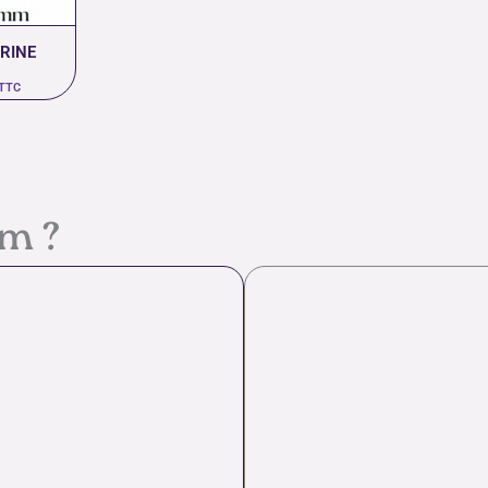
RINE
TTC
em ?