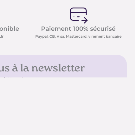
ponible
Paiement 100% sécurisé
fr
Paypal, CB, Visa, Mastercard, virement bancaire
us à la newsletter
sletter et recevez nos
t minéraux ainsi que nos