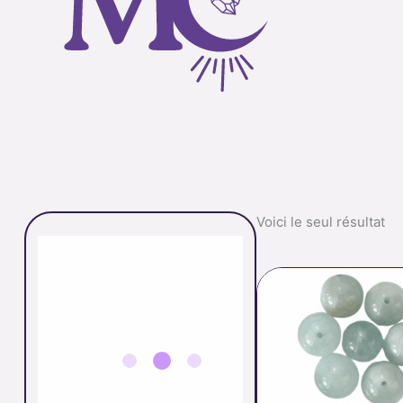
Voici le seul résultat
p