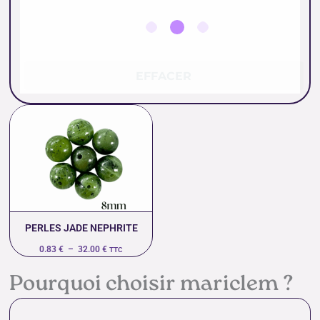
EFFACER
Plage
de
prix :
0.83 €
à
32.00 €
PERLES JADE NEPHRITE
0.83
€
–
32.00
€
TTC
Pourquoi choisir mariclem ?