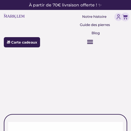
contenu
Aller
À partir de 70€ livraison offerte ! ✨
principal
au
Pan
contenu
Notre histoire
Guide des pierres
Blog
🎁 Carte cadeaux
perles rondes jade néphrite