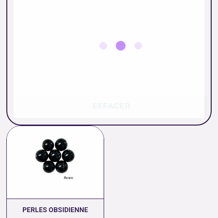
EFFACER
Plage
de
prix :
0.26 €
à
11.00 €
PERLES OBSIDIENNE