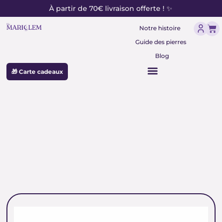
contenu
Aller
À partir de 70€ livraison offerte ! ✨
principal
au
Pan
contenu
Notre histoire
Guide des pierres
Blog
🎁 Carte cadeaux
perles rondes noires