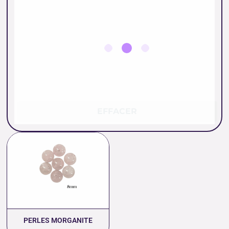
EFFACER
Plage
de
prix :
0.66 €
à
36.00 €
PERLES MORGANITE