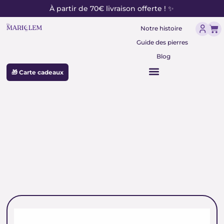
contenu
Aller
À partir de 70€ livraison offerte ! ✨
principal
au
Pan
contenu
Notre histoire
Guide des pierres
Blog
🎁 Carte cadeaux
perles rose pastel