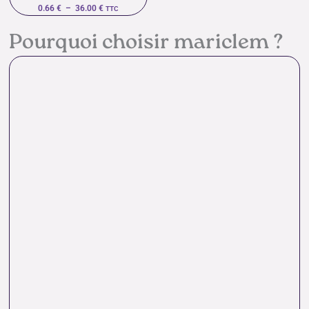
0.66
€
–
36.00
€
TTC
Pourquoi choisir mariclem ?