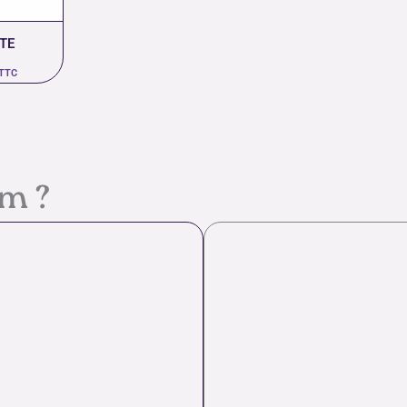
TE
TTC
em ?