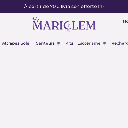
À partir de 70€ livraison offerte ! ✨
No
éraux
Ouvrir Senteurs
Ouvrir Ésot
Attrapes Soleil
Senteurs
Kits
Ésotérisme
Recharg
m