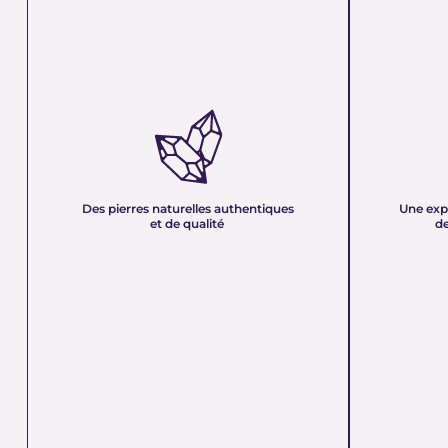
DES PIERRES NATURELLES
UNE EXPER
AUTHENTIQUES ET DE QUALITÉ :
PLUS DE 21
Nous sélectionnons rigoureusement nos
Forte d’une e
minéraux pour vous offrir des pierres 100 %
décennies, no
naturelles, non traitées et chargées d’une énergie
et sa passion 
pure. Chaque cristal est choisi pour sa beauté, sa
mettons nos c
Des pierres naturelles authentiques
Une exp
vibration et son authenticité afin de vous garantir
votre service
et de qualité
de
un produit à la hauteur de vos attentes.
quête de bien-