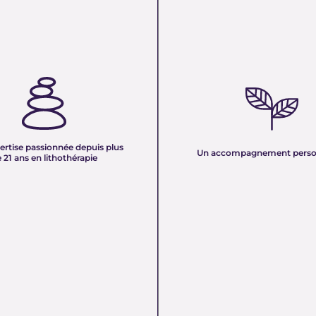
TISE PASSIONNÉE DEPUIS
UN ACCOMPAGNEMENT PERS
 ANS EN LITHOTHÉRAPIE :
Nous sélectionnons rigoureuseme
xpérience de plus de deux
minéraux pour vous offrir des pierr
tre équipe vous partage son savoir
naturelles, non traitées et chargée
des pierres naturelles. Nous
pure. Chaque cristal est choisi pour
onnaissances en lithothérapie à
ertise passionnée depuis plus
vibration et son authenticité afin d
Un accompagnement perso
 pour vous accompagner dans votre
 21 ans en lithothérapie
un produit à la hauteur de vos atte
être et d’équilibre énergétique.