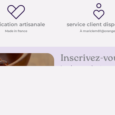
ication artisanale
service client dis
Made in france
À mariclem81@orange.
Inscrivez-vo
Inscrivez-vous à notre new
conseils sur les pierres e
promotions
Inscrivez-vous