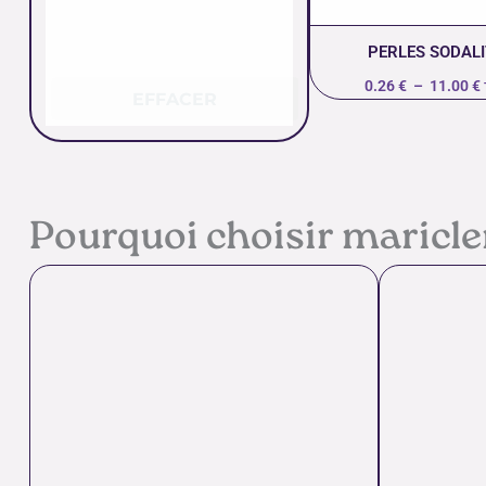
PERLES SODALI
0.26
€
–
11.00
€
EFFACER
Pourquoi choisir maricl