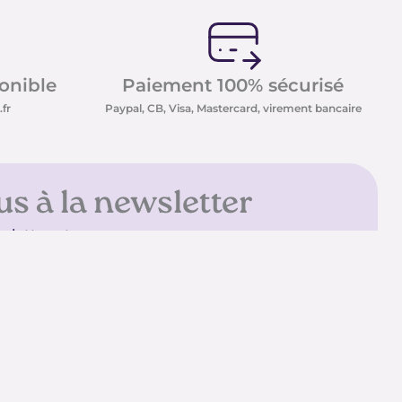
ponible
Paiement 100% sécurisé
fr
Paypal, CB, Visa, Mastercard, virement bancaire
us à la newsletter
sletter et recevez nos
t minéraux ainsi que nos