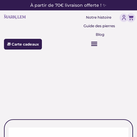
contenu
Aller
À partir de 70€ livraison offerte ! ✨
principal
au
Pan
contenu
Notre histoire
Guide des pierres
Blog
🎁 Carte cadeaux
pierre agate botswana rose