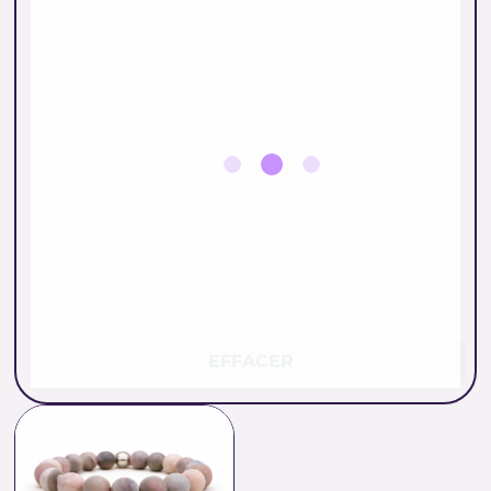
EFFACER
Plage
de
prix :
38.00 €
à