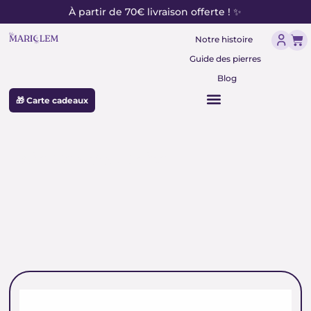
contenu
Aller
À partir de 70€ livraison offerte ! ✨
principal
au
Pan
contenu
Notre histoire
Guide des pierres
Blog
🎁 Carte cadeaux
pierre amazonite