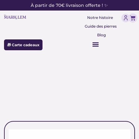
contenu
Aller
À partir de 70€ livraison offerte ! ✨
principal
au
Pan
contenu
Notre histoire
Guide des pierres
Blog
🎁 Carte cadeaux
pierre apaisement