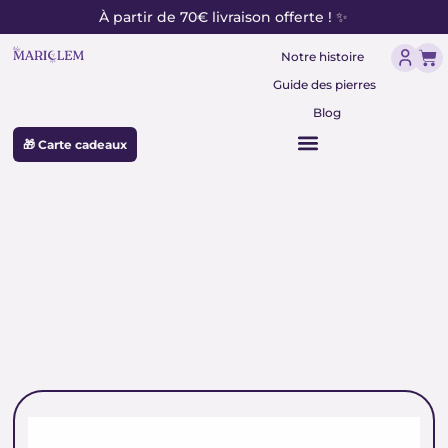
contenu
Aller
À partir de 70€ livraison offerte ! ✨
principal
au
Pan
contenu
Notre histoire
Guide des pierres
Blog
🎁 Carte cadeaux
pierre bleue verte