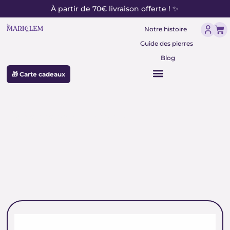
contenu
Aller
À partir de 70€ livraison offerte ! ✨
principal
au
Pan
contenu
Notre histoire
Guide des pierres
Blog
🎁 Carte cadeaux
pierre chakra cœur