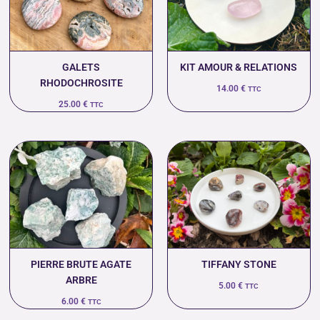
GALETS
KIT AMOUR & RELATIONS
RHODOCHROSITE
14.00
€
TTC
25.00
€
TTC
PIERRE BRUTE AGATE
TIFFANY STONE
ARBRE
5.00
€
TTC
6.00
€
TTC