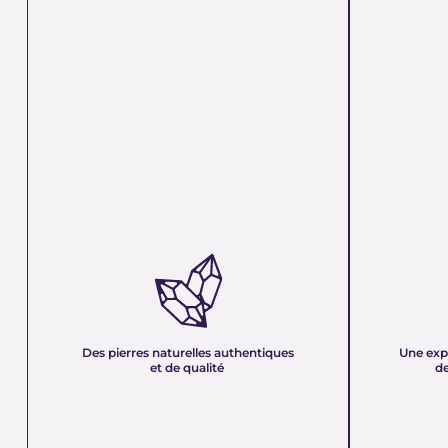
DES PIERRES NATURELLES
UNE EXPER
AUTHENTIQUES ET DE QUALITÉ :
PLUS DE 21
Nous sélectionnons rigoureusement nos
Forte d’une e
minéraux pour vous offrir des pierres 100 %
décennies, no
naturelles, non traitées et chargées d’une énergie
et sa passion 
pure. Chaque cristal est choisi pour sa beauté, sa
mettons nos c
Des pierres naturelles authentiques
Une exp
vibration et son authenticité afin de vous garantir
votre service
et de qualité
de
un produit à la hauteur de vos attentes.
quête de bien-