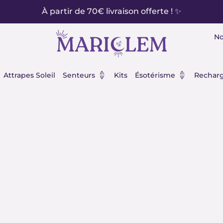
À partir de 70€ livraison offerte ! ✨
No
éraux
Ouvrir Senteurs
Ouvrir Ésot
Attrapes Soleil
Senteurs
Kits
Ésotérisme
Recharg
on