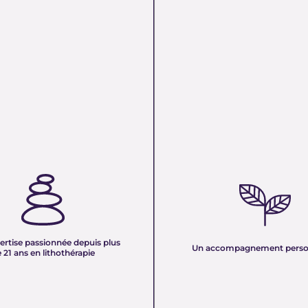
TISE PASSIONNÉE DEPUIS
UN ACCOMPAGNEMENT PERS
 ANS EN LITHOTHÉRAPIE :
Nous sélectionnons rigoureuseme
xpérience de plus de deux
minéraux pour vous offrir des pierr
tre équipe vous partage son savoir
naturelles, non traitées et chargée
des pierres naturelles. Nous
pure. Chaque cristal est choisi pour
onnaissances en lithothérapie à
ertise passionnée depuis plus
vibration et son authenticité afin d
Un accompagnement perso
 pour vous accompagner dans votre
 21 ans en lithothérapie
un produit à la hauteur de vos atte
être et d’équilibre énergétique.