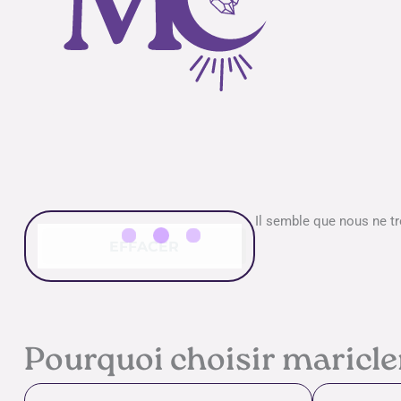
Il semble que nous ne t
EFFACER
Pourquoi choisir maricl