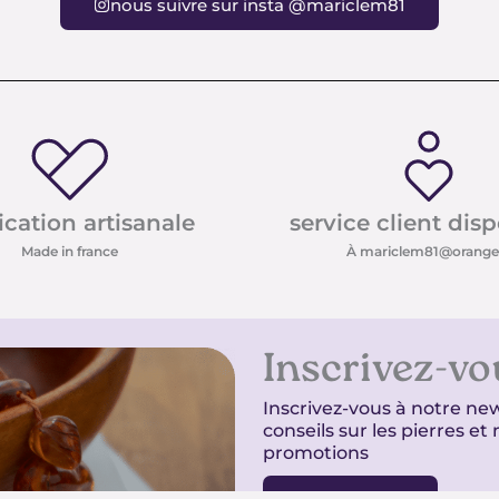
nous suivre sur insta @mariclem81
ication artisanale
service client dis
Made in france
À mariclem81@orange.
Inscrivez-vo
Inscrivez-vous à notre new
conseils sur les pierres e
promotions