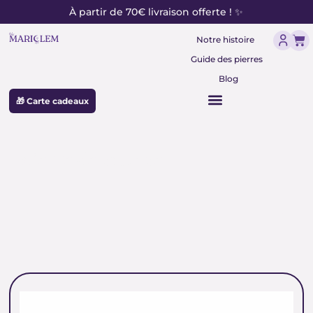
contenu
Aller
À partir de 70€ livraison offerte ! ✨
principal
au
Pan
contenu
Notre histoire
Guide des pierres
Blog
🎁 Carte cadeaux
pierre de chance