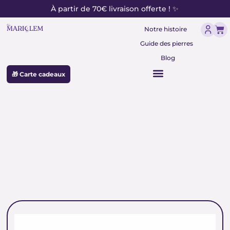
contenu
Aller
À partir de 70€ livraison offerte ! ✨
principal
au
Pan
contenu
Notre histoire
Guide des pierres
Blog
🎁 Carte cadeaux
pierre de joie