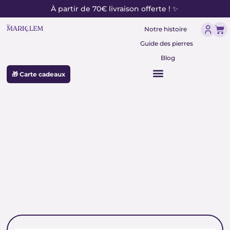
contenu
Aller
À partir de 70€ livraison offerte ! ✨
principal
au
Pan
contenu
Notre histoire
Guide des pierres
Blog
🎁 Carte cadeaux
pierre de la paix et de la
communication