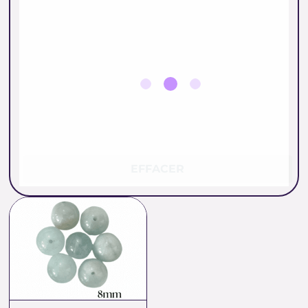
EFFACER
Plage
de
prix :
0.56 €
à
36.00 €