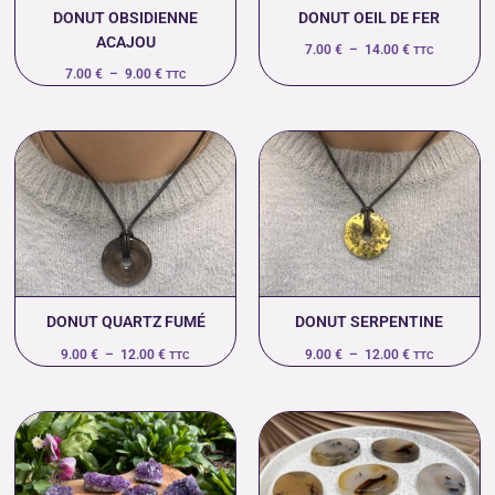
DONUT OBSIDIENNE
DONUT OEIL DE FER
ACAJOU
7.00
€
–
14.00
€
TTC
7.00
€
–
9.00
€
TTC
Plage
Plage
de
de
prix :
prix :
9.00 €
9.00 €
à
à
12.00 €
12.00 €
DONUT QUARTZ FUMÉ
DONUT SERPENTINE
9.00
€
–
12.00
€
9.00
€
–
12.00
€
TTC
TTC