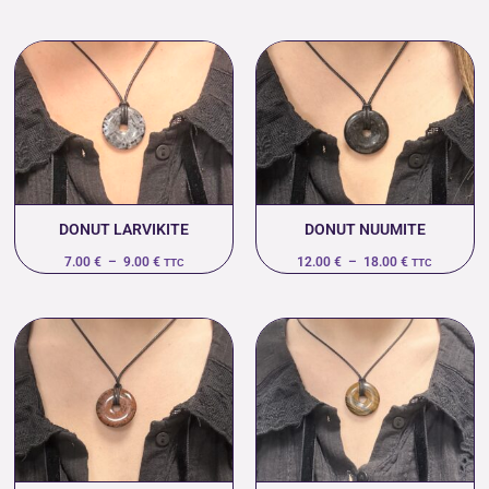
Plage
Plage
de
de
prix :
prix :
7.00 €
12.00 €
à
à
9.00 €
18.00 €
DONUT LARVIKITE
DONUT NUUMITE
7.00
€
–
9.00
€
12.00
€
–
18.00
€
TTC
TTC
Plage
Plage
de
de
prix :
prix :
7.00 €
7.00 €
à
à
9.00 €
14.00 €