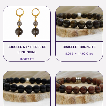
Plage
de
prix :
8.00 €
à
14.00 €
BOUCLES NYX PIERRE DE
BRACELET BRONZITE
LUNE NOIRE
8.00
€
–
14.00
€
TTC
16.00
€
TTC
Plage
Plage
de
de
prix :
prix :
16.00 €
10.00 €
à
à
18.00 €
14.00 €