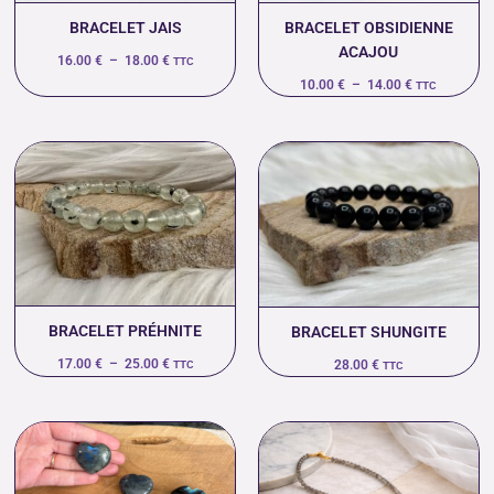
BRACELET JAIS
BRACELET OBSIDIENNE
ACAJOU
16.00
€
–
18.00
€
TTC
10.00
€
–
14.00
€
TTC
Plage
de
prix :
17.00 €
à
25.00 €
BRACELET PRÉHNITE
BRACELET SHUNGITE
17.00
€
–
25.00
€
28.00
€
TTC
TTC