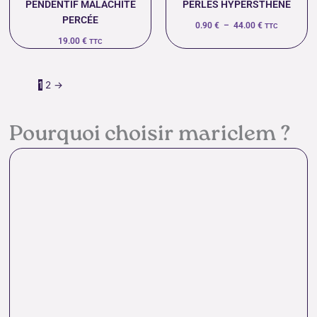
PENDENTIF MALACHITE
PERLES HYPERSTHÈNE
PERCÉE
0.90
€
–
44.00
€
TTC
19.00
€
TTC
1
2
→
Pourquoi choisir mariclem ?