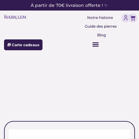
contenu
Aller
À partir de 70€ livraison offerte ! ✨
principal
au
Pan
contenu
Notre histoire
Guide des pierres
Blog
🎁 Carte cadeaux
pierre de protection