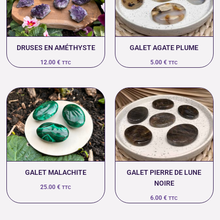
DRUSES EN AMÉTHYSTE
GALET AGATE PLUME
12.00
€
5.00
€
TTC
TTC
GALET MALACHITE
GALET PIERRE DE LUNE
NOIRE
25.00
€
TTC
6.00
€
TTC