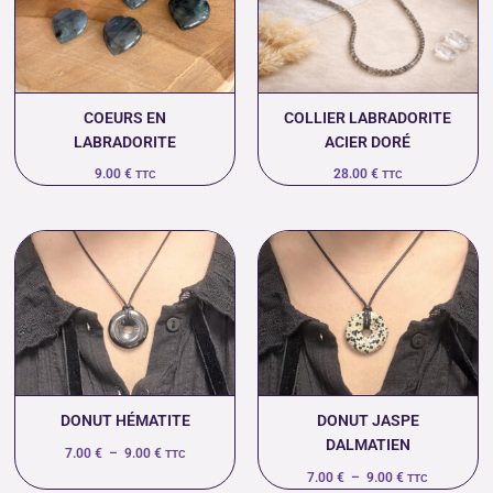
COEURS EN
COLLIER LABRADORITE
LABRADORITE
ACIER DORÉ
9.00
€
28.00
€
TTC
TTC
Plage
Plage
de
de
prix :
prix :
7.00 €
7.00 €
à
à
9.00 €
9.00 €
DONUT HÉMATITE
DONUT JASPE
DALMATIEN
7.00
€
–
9.00
€
TTC
7.00
€
–
9.00
€
TTC