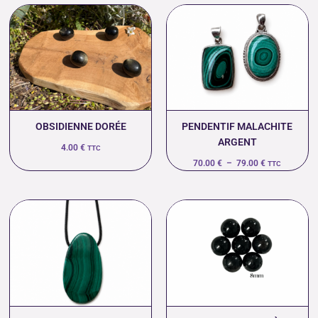
Plage
de
prix :
70.00 €
à
79.00 €
OBSIDIENNE DORÉE
PENDENTIF MALACHITE
ARGENT
4.00
€
TTC
70.00
€
–
79.00
€
TTC
Plage
de
prix :
0.90 €
à
44.00 €