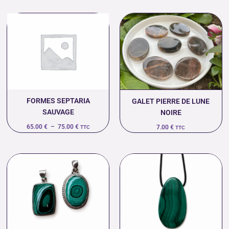
Plage
de
prix :
65.00 €
à
75.00 €
FORMES SEPTARIA
GALET PIERRE DE LUNE
SAUVAGE
NOIRE
65.00
€
–
75.00
€
7.00
€
TTC
TTC
Plage
de
prix :
70.00 €
à
79.00 €