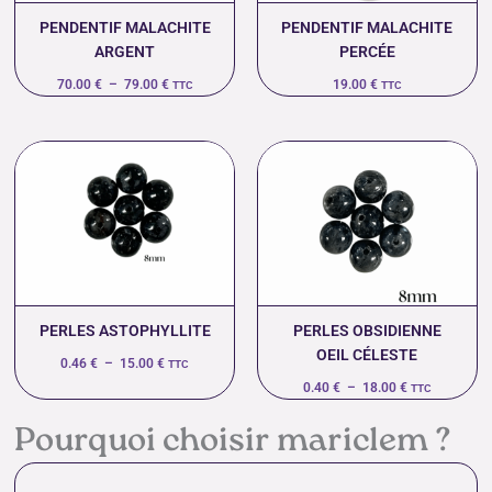
PENDENTIF MALACHITE
PENDENTIF MALACHITE
ARGENT
PERCÉE
70.00
€
–
79.00
€
19.00
€
TTC
TTC
Plage
Plage
de
de
prix :
prix :
0.46 €
0.40 €
à
à
15.00 €
18.00 €
PERLES ASTOPHYLLITE
PERLES OBSIDIENNE
OEIL CÉLESTE
0.46
€
–
15.00
€
TTC
0.40
€
–
18.00
€
TTC
Pourquoi choisir mariclem ?