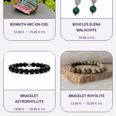
15.00 €
BISMUTH ARC-EN-CIEL
BOUCLES ÉLÉNA
MALACHITE
12.00
€
–
15.00
€
TTC
19.00
€
TTC
Plage
Plage
de
de
prix :
prix :
14.00 €
13.00 €
à
à
18.00 €
15.00 €
BRACELET
BRACELET RHYOLITE
ASTROPHYLLITE
13.00
€
–
15.00
€
TTC
14.00
€
–
18.00
€
TTC