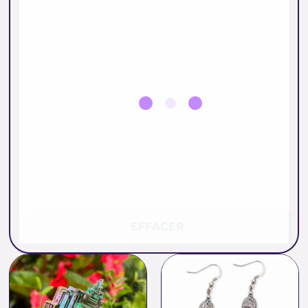
EFFACER
Plage
de
prix :
12.00 €
à