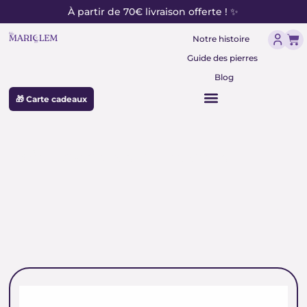
contenu
Aller
À partir de 70€ livraison offerte ! ✨
principal
au
Pan
contenu
Notre histoire
Guide des pierres
Blog
🎁 Carte cadeaux
pierre de transformation