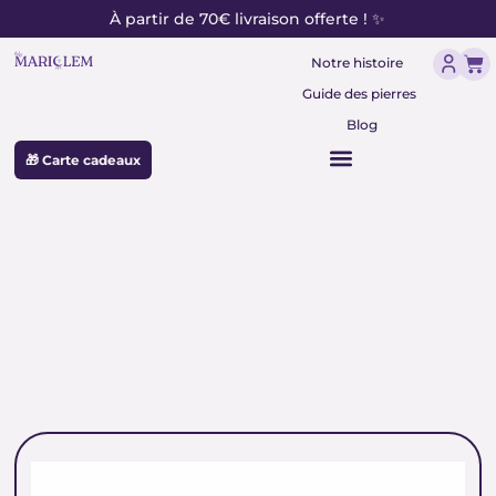
contenu
Aller
À partir de 70€ livraison offerte ! ✨
principal
au
Pan
contenu
Notre histoire
Guide des pierres
Blog
🎁 Carte cadeaux
pierre décoration zen