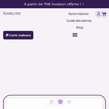
contenu
Aller
À partir de 70€ livraison offerte ! ✨
principal
au
Pan
contenu
Notre histoire
Guide des pierres
Blog
🎁 Carte cadeaux
pierre du dragon
EFFACER