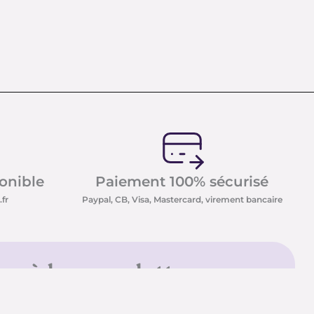
ponible
Paiement 100% sécurisé
fr
Paypal, CB, Visa, Mastercard, virement bancaire
us à la newsletter
sletter et recevez nos
t minéraux ainsi que nos