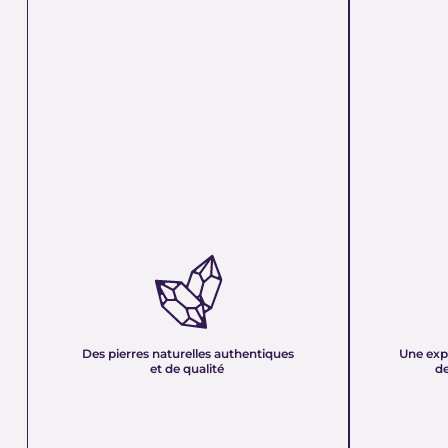
DES PIERRES NATURELLES
UNE EXPER
AUTHENTIQUES ET DE QUALITÉ :
PLUS DE 21
Nous sélectionnons rigoureusement nos
Forte d’une e
minéraux pour vous offrir des pierres 100 %
décennies, no
naturelles, non traitées et chargées d’une énergie
et sa passion 
pure. Chaque cristal est choisi pour sa beauté, sa
mettons nos c
Des pierres naturelles authentiques
Une exp
vibration et son authenticité afin de vous garantir
votre service
et de qualité
de
un produit à la hauteur de vos attentes.
quête de bien-