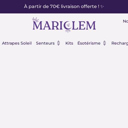
À partir de 70€ livraison offerte ! ✨
No
éraux
Ouvrir Senteurs
Ouvrir Ésot
Attrapes Soleil
Senteurs
Kits
Ésotérisme
Recharg
ité