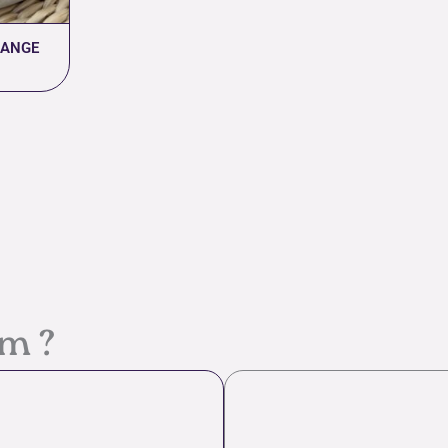
RANGE
em ?