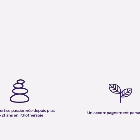
TISE PASSIONNÉE DEPUIS
UN ACCOMPAGNEMENT PERS
 ANS EN LITHOTHÉRAPIE :
Nous sélectionnons rigoureuseme
xpérience de plus de deux
minéraux pour vous offrir des pierr
tre équipe vous partage son savoir
naturelles, non traitées et chargée
des pierres naturelles. Nous
pure. Chaque cristal est choisi pour
onnaissances en lithothérapie à
ertise passionnée depuis plus
vibration et son authenticité afin d
Un accompagnement perso
 pour vous accompagner dans votre
 21 ans en lithothérapie
un produit à la hauteur de vos atte
être et d’équilibre énergétique.