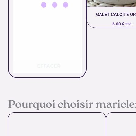
GALET CALCITE O
6.00
€
TTC
EFFACER
Pourquoi choisir maricl