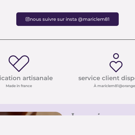
nous suivre sur insta @mariclem81
ication artisanale
service client dis
Made in france
À mariclem81@orange.
Inscrivez-vo
Inscrivez-vous à notre new
conseils sur les pierres e