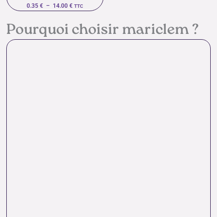
0.35
€
–
14.00
€
TTC
Pourquoi choisir mariclem ?