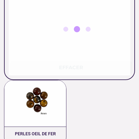
EFFACER
Plage
de
prix :
0.35 €
à
14.00 €
PERLES OEIL DE FER