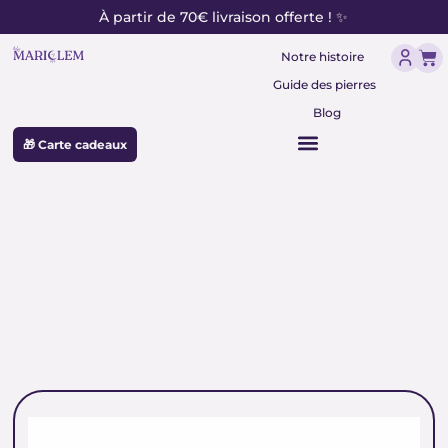
contenu
Aller
À partir de 70€ livraison offerte ! ✨
principal
au
Pan
contenu
Notre histoire
Guide des pierres
Blog
🎁 Carte cadeaux
pierre métallique