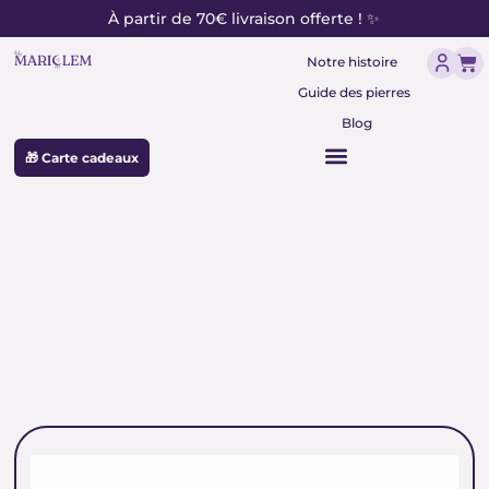
contenu
Aller
À partir de 70€ livraison offerte ! ✨
principal
au
Pan
contenu
Notre histoire
Guide des pierres
Blog
🎁 Carte cadeaux
pierre naturelle réconfortante