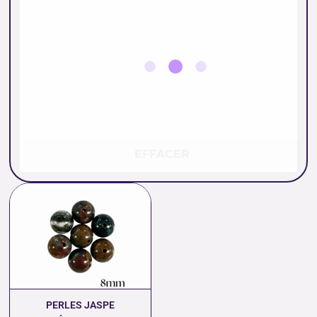
EFFACER
Plage
de
prix :
0.45 €
à
9.00 €
PERLES JASPE