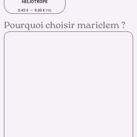
HÉLIOTROPE
0.45
€
–
9.00
€
TTC
Pourquoi choisir mariclem ?