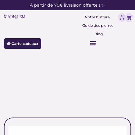
contenu
Aller
À partir de 70€ livraison offerte ! ✨
principal
au
Pan
contenu
Notre histoire
Guide des pierres
Blog
🎁 Carte cadeaux
pierre sang de dragon