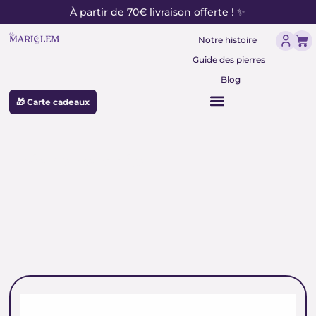
contenu
Aller
À partir de 70€ livraison offerte ! ✨
principal
au
Pan
contenu
Notre histoire
Guide des pierres
Blog
🎁 Carte cadeaux
pierre sérénité