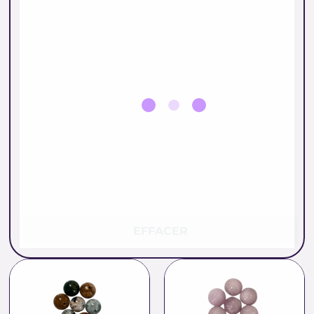
EFFACER
Plage
Plage
de
de
prix :
prix :
0.45 €
0.66 €
à
à