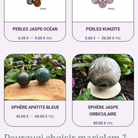
9.00 €
56.00 €
PERLES JASPE OCÉAN
PERLES KUNZITE
0.45
€
–
9.00
€
0.66
€
–
56.00
€
TTC
TTC
Plage
de
prix :
45.00 €
à
69.00 €
SPHÈRE APATITE BLEUE
SPHÈRE JASPE
ORBICULAIRE
45.00
€
–
69.00
€
TTC
80.00
€
TTC