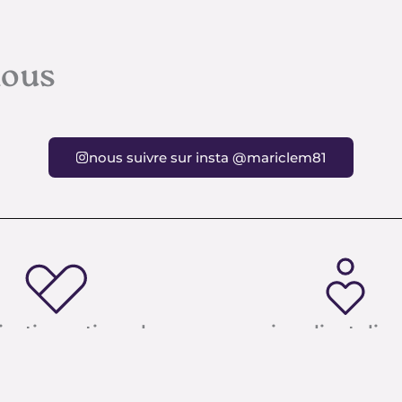
nous
nous suivre sur insta @mariclem81
ication artisanale
service client dis
Made in france
À mariclem81@orange.