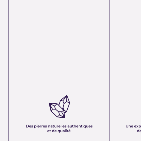
DES PIERRES NATURELLES
UNE EXPER
AUTHENTIQUES ET DE QUALITÉ :
PLUS DE 21
Nous sélectionnons rigoureusement nos
Forte d’une e
minéraux pour vous offrir des pierres 100 %
décennies, no
naturelles, non traitées et chargées d’une énergie
et sa passion 
pure. Chaque cristal est choisi pour sa beauté, sa
mettons nos c
Des pierres naturelles authentiques
Une exp
vibration et son authenticité afin de vous garantir
votre service
et de qualité
de
un produit à la hauteur de vos attentes.
quête de bien-