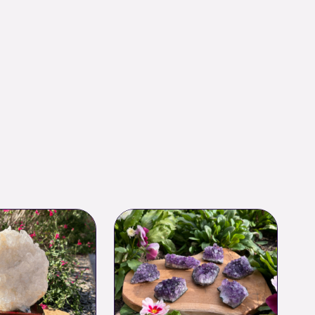
Plage
de
prix :
18.00 €
à
130.00 €