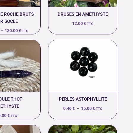
DE ROCHE BRUTS
DRUSES EN AMÉTHYSTE
R SOCLE
12.00
€
TTC
–
130.00
€
TTC
Plage
de
prix :
0.46 €
à
15.00 €
DULE THOT
PERLES ASTOPHYLLITE
ÉTHYSTE
0.46
€
–
15.00
€
TTC
0.00
€
TTC