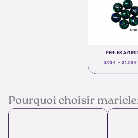
p
PERLES AZURI
0.93
€
–
31.00
€
Pourquoi choisir maricl