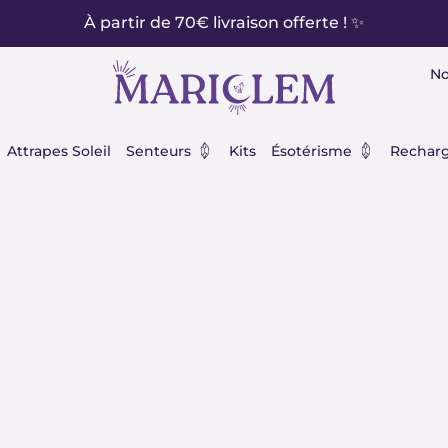
À partir de 70€ livraison offerte ! ✨
No
éraux
Ouvrir Senteurs
Ouvrir Ésot
Attrapes Soleil
Senteurs
Kits
Ésotérisme
Recharg