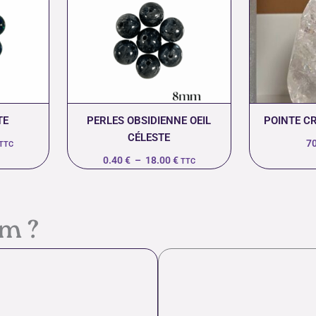
rix :
prix :
0.93 €
0.40 €
à
à
31.00 €
18.00 €
TE
PERLES OBSIDIENNE OEIL
POINTE C
CÉLESTE
7
TTC
0.40
€
–
18.00
€
TTC
em ?