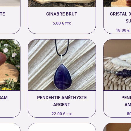
TE
CINABRE BRUT
CRISTAL 
SU
5.00
€
TTC
18.00
€
NGAM
PENDENTIF AMÉTHYSTE
PEN
ARGENT
AM
22.00
€
5
TTC
Plage
Plage
de
de