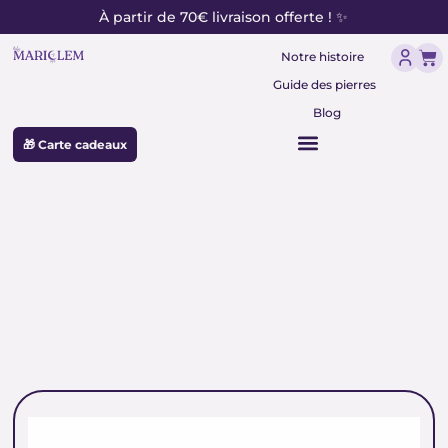
contenu
Aller
À partir de 70€ livraison offerte ! ✨
principal
au
Pan
contenu
Notre histoire
Guide des pierres
Blog
🎁 Carte cadeaux
pierres anti stress