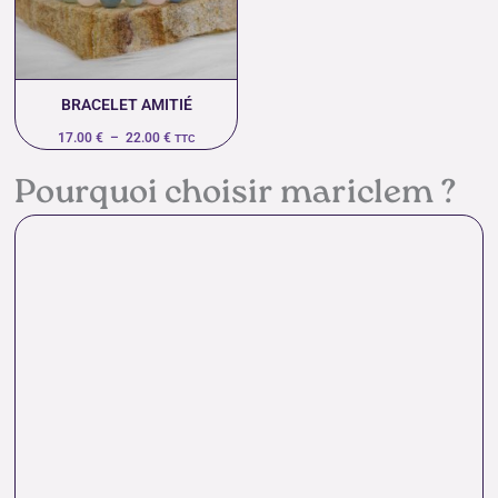
22.00 €
BRACELET AMITIÉ
17.00
€
–
22.00
€
TTC
Pourquoi choisir mariclem ?