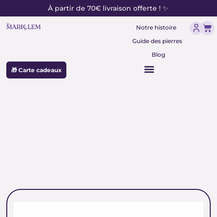
contenu
Aller
À partir de 70€ livraison offerte ! ✨
principal
au
Pan
contenu
Notre histoire
Guide des pierres
Blog
🎁 Carte cadeaux
pierres d’amitié et d’amour