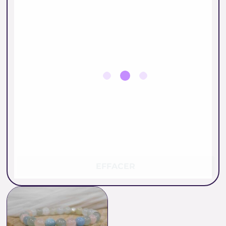
EFFACER
Plage
de
prix :
17.00 €
à