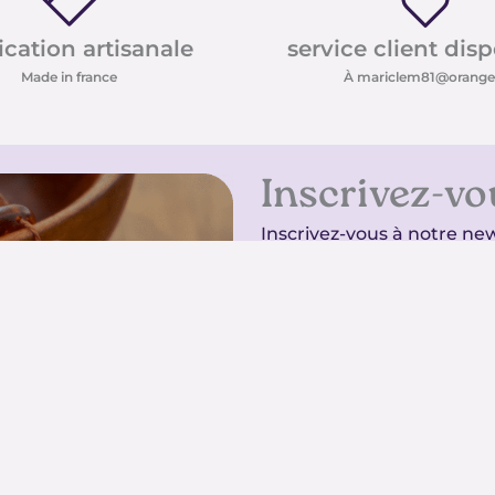
ication artisanale
service client dis
Made in france
À mariclem81@orange.
Inscrivez-vo
Inscrivez-vous à notre new
conseils sur les pierres e
promotions
Inscrivez-vous