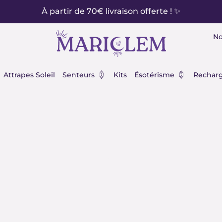
À partir de 70€ livraison offerte ! ✨
No
éraux
Ouvrir Senteurs
Ouvrir Ésot
Attrapes Soleil
Senteurs
Kits
Ésotérisme
Recharg