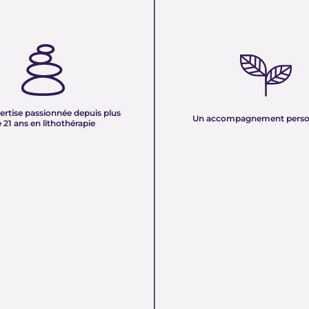
TISE PASSIONNÉE DEPUIS
UN ACCOMPAGNEMENT PERS
 ANS EN LITHOTHÉRAPIE :
Nous sélectionnons rigoureuseme
xpérience de plus de deux
minéraux pour vous offrir des pierr
tre équipe vous partage son savoir
naturelles, non traitées et chargée
des pierres naturelles. Nous
pure. Chaque cristal est choisi pour
onnaissances en lithothérapie à
ertise passionnée depuis plus
vibration et son authenticité afin d
Un accompagnement perso
 pour vous accompagner dans votre
 21 ans en lithothérapie
un produit à la hauteur de vos atte
être et d’équilibre énergétique.