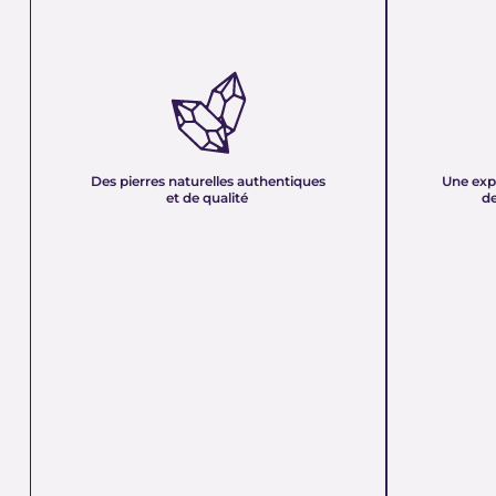
DES PIERRES NATURELLES
UNE EXPER
AUTHENTIQUES ET DE QUALITÉ :
PLUS DE 21
Nous sélectionnons rigoureusement nos
Forte d’une e
minéraux pour vous offrir des pierres 100 %
décennies, no
naturelles, non traitées et chargées d’une énergie
et sa passion 
pure. Chaque cristal est choisi pour sa beauté, sa
mettons nos c
Des pierres naturelles authentiques
Une exp
vibration et son authenticité afin de vous garantir
votre service
et de qualité
de
un produit à la hauteur de vos attentes.
quête de bien-