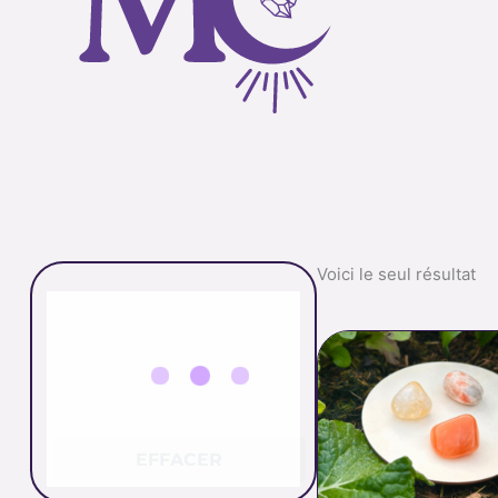
Voici le seul résultat
EFFACER