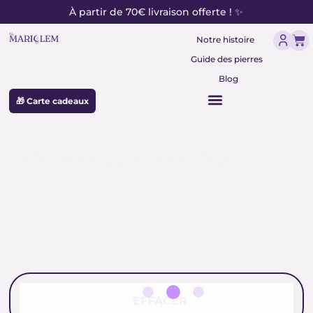
contenu
Aller
À partir de 70€ livraison offerte ! ✨
principal
au
Pan
contenu
Notre histoire
Guide des pierres
Blog
🎁 Carte cadeaux
pierres naturelles pointe
EFFACER