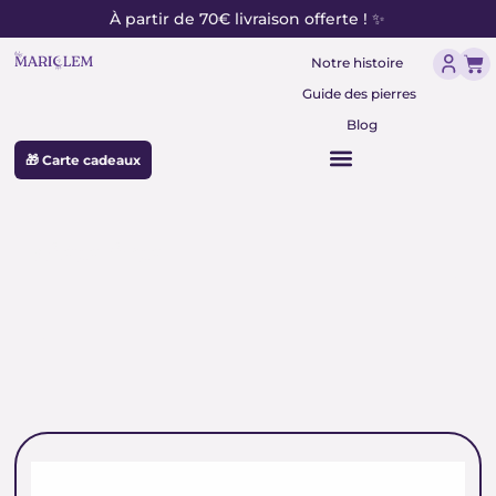
contenu
Aller
À partir de 70€ livraison offerte ! ✨
principal
au
Pan
contenu
Notre histoire
Guide des pierres
Blog
🎁 Carte cadeaux
piéteriste