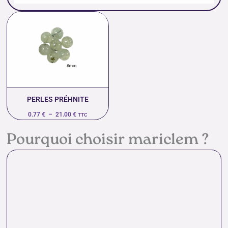
Plage
de
prix :
0.77 €
à
21.00 €
PERLES PRÉHNITE
0.77
€
–
21.00
€
TTC
Pourquoi choisir mariclem ?