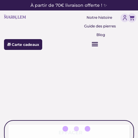
contenu
Aller
À partir de 70€ livraison offerte ! ✨
principal
au
Pan
contenu
Notre histoire
Guide des pierres
Blog
🎁 Carte cadeaux
prehnite naturelle
EFFACER