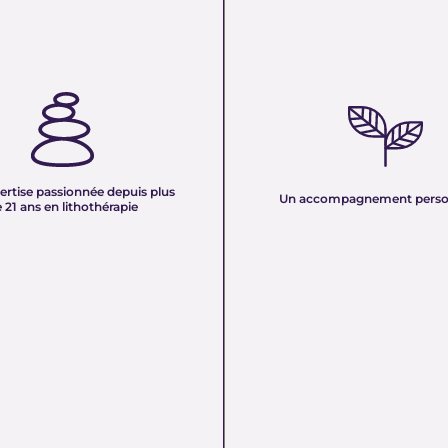
TISE PASSIONNÉE DEPUIS
UN ACCOMPAGNEMENT PERS
 ANS EN LITHOTHÉRAPIE :
Nous sélectionnons rigoureuseme
xpérience de plus de deux
minéraux pour vous offrir des pierr
tre équipe vous partage son savoir
naturelles, non traitées et chargée
des pierres naturelles. Nous
pure. Chaque cristal est choisi pour
onnaissances en lithothérapie à
ertise passionnée depuis plus
vibration et son authenticité afin d
Un accompagnement perso
 pour vous accompagner dans votre
 21 ans en lithothérapie
un produit à la hauteur de vos atte
être et d’équilibre énergétique.