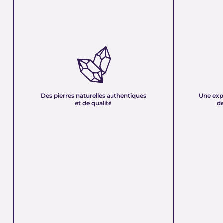
DES PIERRES NATURELLES
UNE EXPER
AUTHENTIQUES ET DE QUALITÉ :
PLUS DE 21
Nous sélectionnons rigoureusement nos
Forte d’une e
minéraux pour vous offrir des pierres 100 %
décennies, no
naturelles, non traitées et chargées d’une énergie
et sa passion 
pure. Chaque cristal est choisi pour sa beauté, sa
mettons nos c
Des pierres naturelles authentiques
Une exp
vibration et son authenticité afin de vous garantir
votre service
et de qualité
de
un produit à la hauteur de vos attentes.
quête de bien-