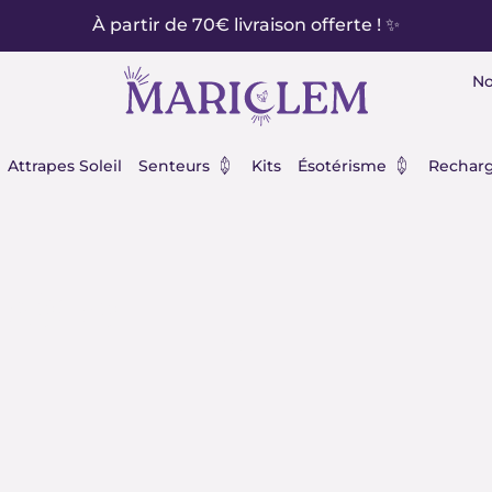
À partir de 70€ livraison offerte ! ✨
No
éraux
Ouvrir Senteurs
Ouvrir Ésot
Attrapes Soleil
Senteurs
Kits
Ésotérisme
Recharg
enêtre