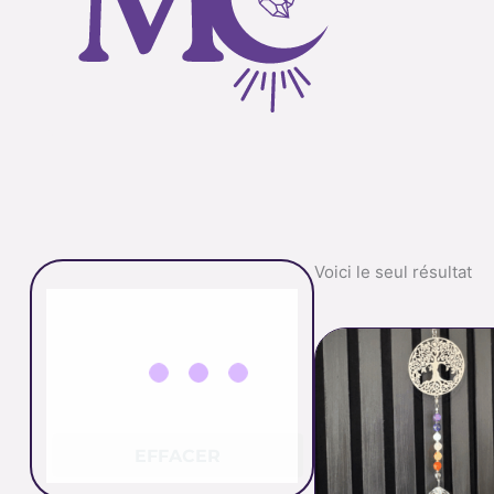
Voici le seul résultat
EFFACER