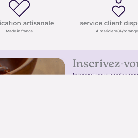
ication artisanale
service client dis
Made in france
À mariclem81@orange.
Inscrivez-vo
Inscrivez-vous à notre new
conseils sur les pierres e
promotions
Inscrivez-vous