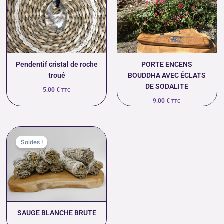
Pendentif cristal de roche
PORTE ENCENS
troué
BOUDDHA AVEC ÉCLATS
DE SODALITE
5.00
€
TTC
9.00
€
TTC
Plage
de
Soldes !
prix :
6.00 €
à
10.00 €
SAUGE BLANCHE BRUTE