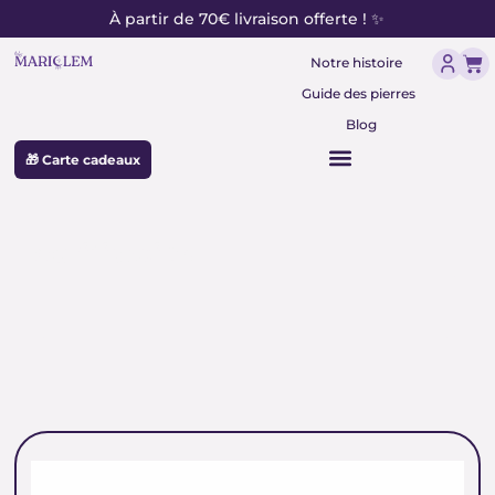
contenu
Aller
À partir de 70€ livraison offerte ! ✨
principal
au
Pan
contenu
Notre histoire
Guide des pierres
Blog
🎁 Carte cadeaux
purification