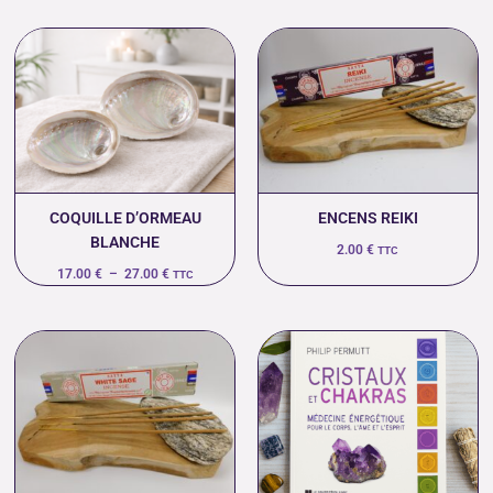
Plage
de
prix :
17.00 €
à
27.00 €
COQUILLE D’ORMEAU
ENCENS REIKI
BLANCHE
2.00
€
TTC
17.00
€
–
27.00
€
TTC