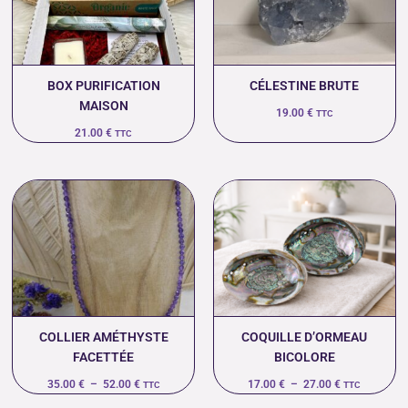
BOX PURIFICATION
CÉLESTINE BRUTE
MAISON
19.00
€
TTC
21.00
€
TTC
Plage
Plage
de
de
prix :
prix :
35.00 €
17.00 €
à
à
52.00 €
27.00 €
COLLIER AMÉTHYSTE
COQUILLE D’ORMEAU
FACETTÉE
BICOLORE
35.00
€
–
52.00
€
17.00
€
–
27.00
€
TTC
TTC