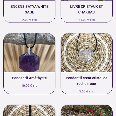
ENCENS SATYA WHITE
LIVRE CRISTAUX ET
SAGE
CHAKRAS
2.00
€
21.00
€
TTC
TTC
Pendentif Améthyste
Pendentif cœur cristal de
roche troué
10.00
€
TTC
5.00
€
TTC