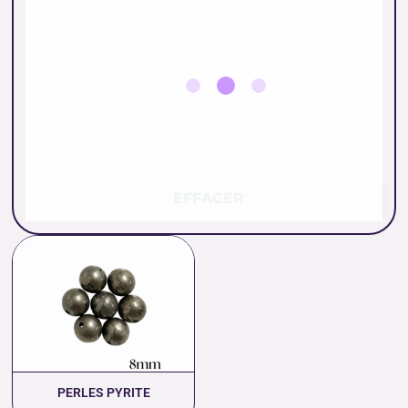
EFFACER
Plage
de
prix :
0.26 €
à
11.00 €
PERLES PYRITE