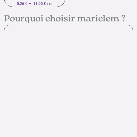
0.26
€
–
11.00
€
TTC
Pourquoi choisir mariclem ?