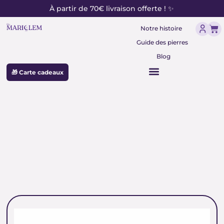
contenu
Aller
À partir de 70€ livraison offerte ! ✨
principal
au
Pan
contenu
Notre histoire
Guide des pierres
Blog
🎁 Carte cadeaux
pyrite pierre dorée