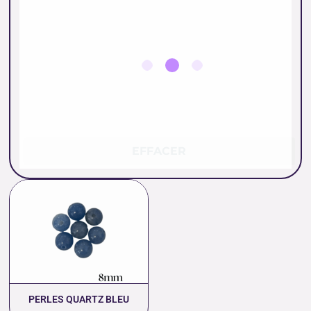
EFFACER
Plage
de
prix :
0.46 €
à
11.00 €
PERLES QUARTZ BLEU