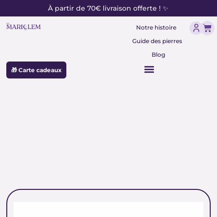
contenu
Aller
À partir de 70€ livraison offerte ! ✨
principal
au
Pan
contenu
Notre histoire
Guide des pierres
Blog
🎁 Carte cadeaux
quartz bleu communication