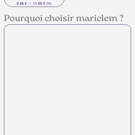
0.46
€
–
11.00
€
TTC
Pourquoi choisir mariclem ?