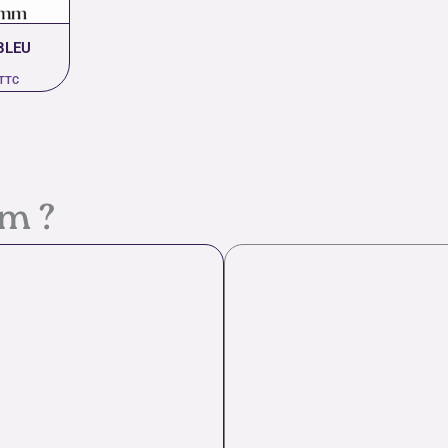
BLEU
TTC
em ?