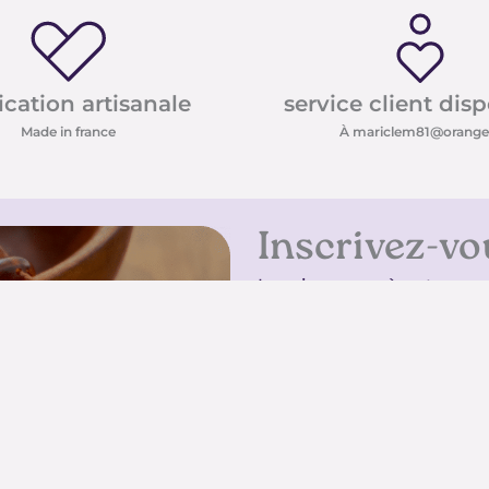
ication artisanale
service client dis
Made in france
À mariclem81@orange.
Inscrivez-vo
Inscrivez-vous à notre new
conseils sur les pierres e
promotions
Inscrivez-vous