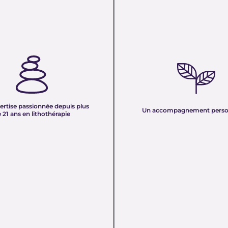
TISE PASSIONNÉE DEPUIS
UN ACCOMPAGNEMENT PERS
 ANS EN LITHOTHÉRAPIE :
Nous sélectionnons rigoureuseme
xpérience de plus de deux
minéraux pour vous offrir des pierr
tre équipe vous partage son savoir
naturelles, non traitées et chargée
des pierres naturelles. Nous
pure. Chaque cristal est choisi pour
onnaissances en lithothérapie à
ertise passionnée depuis plus
vibration et son authenticité afin d
Un accompagnement perso
 pour vous accompagner dans votre
 21 ans en lithothérapie
un produit à la hauteur de vos atte
être et d’équilibre énergétique.