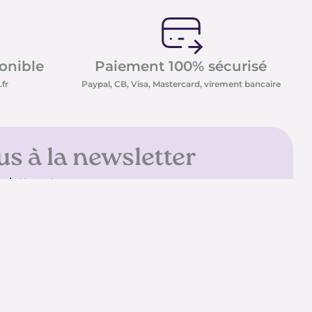
ponible
Paiement 100% sécurisé
fr
Paypal, CB, Visa, Mastercard, virement bancaire
us à la newsletter
sletter et recevez nos
t minéraux ainsi que nos