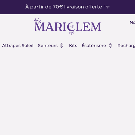
À partir de 70€ livraison offerte ! ✨
No
éraux
Ouvrir Senteurs
Ouvrir Ésot
Attrapes Soleil
Senteurs
Kits
Ésotérisme
Recharg