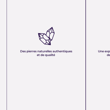
DES PIERRES NATURELLES
UNE EXPER
AUTHENTIQUES ET DE QUALITÉ :
PLUS DE 21
Nous sélectionnons rigoureusement nos
Forte d’une e
minéraux pour vous offrir des pierres 100 %
décennies, no
naturelles, non traitées et chargées d’une énergie
et sa passion 
pure. Chaque cristal est choisi pour sa beauté, sa
mettons nos c
Des pierres naturelles authentiques
Une exp
vibration et son authenticité afin de vous garantir
votre service
et de qualité
de
un produit à la hauteur de vos attentes.
quête de bien-