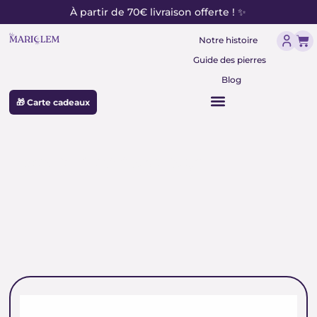
contenu
Aller
À partir de 70€ livraison offerte ! ✨
principal
au
Pan
contenu
Notre histoire
Guide des pierres
Blog
🎁 Carte cadeaux
quartz fumé ancrage