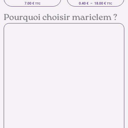
7.00
€
0.40
€
–
18.00
€
TTC
TTC
Pourquoi choisir mariclem ?