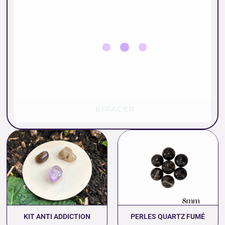
EFFACER
Plage
de
prix :
0.40 €
à
18.00 €
KIT ANTI ADDICTION
PERLES QUARTZ FUMÉ