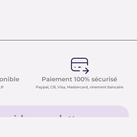
ponible
Paiement 100% sécurisé
fr
Paypal, CB, Visa, Mastercard, virement bancaire
us à la newsletter
sletter et recevez nos
t minéraux ainsi que nos