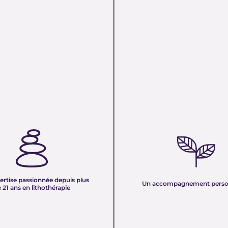
TISE PASSIONNÉE DEPUIS
UN ACCOMPAGNEMENT PERS
 ANS EN LITHOTHÉRAPIE :
Nous sélectionnons rigoureuseme
xpérience de plus de deux
minéraux pour vous offrir des pierr
tre équipe vous partage son savoir
naturelles, non traitées et chargée
des pierres naturelles. Nous
pure. Chaque cristal est choisi pour
onnaissances en lithothérapie à
ertise passionnée depuis plus
vibration et son authenticité afin d
Un accompagnement perso
 pour vous accompagner dans votre
 21 ans en lithothérapie
un produit à la hauteur de vos atte
être et d’équilibre énergétique.