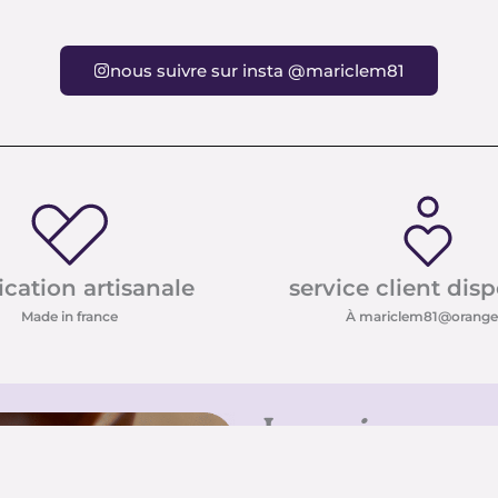
nous suivre sur insta @mariclem81
ication artisanale
service client dis
Made in france
À mariclem81@orange.
Inscrivez-vo
Inscrivez-vous à notre new
conseils sur les pierres e