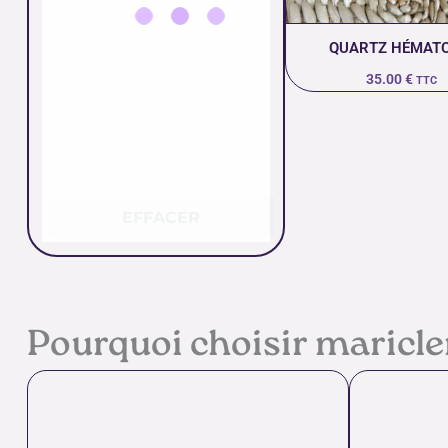
QUARTZ HÉMATO
35.00
€
TTC
EFFACER
Pourquoi choisir maricl