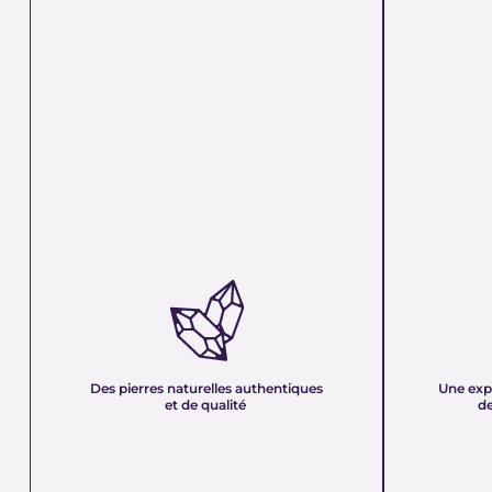
DES PIERRES NATURELLES
UNE EXPER
AUTHENTIQUES ET DE QUALITÉ :
PLUS DE 21
Nous sélectionnons rigoureusement nos
Forte d’une e
minéraux pour vous offrir des pierres 100 %
décennies, no
naturelles, non traitées et chargées d’une énergie
et sa passion 
pure. Chaque cristal est choisi pour sa beauté, sa
mettons nos c
Des pierres naturelles authentiques
Une exp
vibration et son authenticité afin de vous garantir
votre service
et de qualité
de
un produit à la hauteur de vos attentes.
quête de bien-