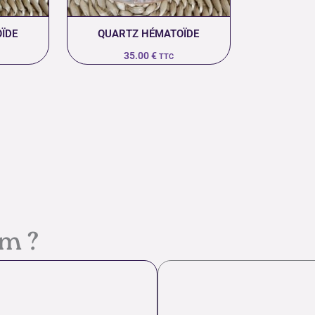
ÏDE
QUARTZ HÉMATOÏDE
35.00
€
TTC
em ?