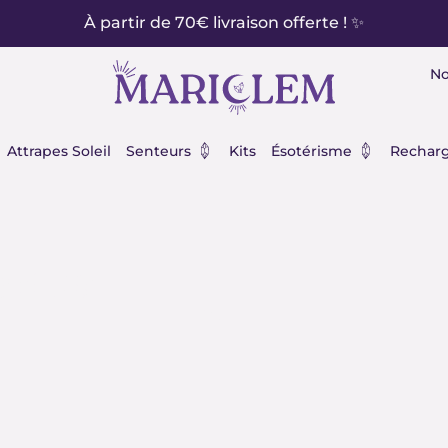
À partir de 70€ livraison offerte ! ✨
No
éraux
Ouvrir Senteurs
Ouvrir Ésot
Attrapes Soleil
Senteurs
Kits
Ésotérisme
Recharg
ertus