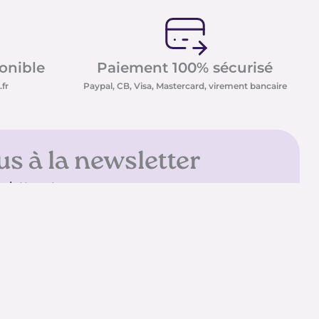
ponible
Paiement 100% sécurisé
fr
Paypal, CB, Visa, Mastercard, virement bancaire
us à la newsletter
sletter et recevez nos
t minéraux ainsi que nos