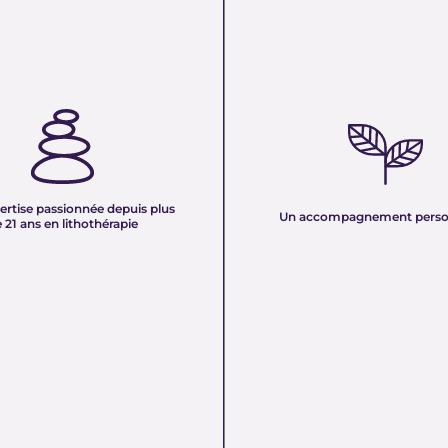
TISE PASSIONNÉE DEPUIS
UN ACCOMPAGNEMENT PERS
 ANS EN LITHOTHÉRAPIE :
Nous sélectionnons rigoureuseme
xpérience de plus de deux
minéraux pour vous offrir des pierr
tre équipe vous partage son savoir
naturelles, non traitées et chargée
des pierres naturelles. Nous
pure. Chaque cristal est choisi pour
onnaissances en lithothérapie à
ertise passionnée depuis plus
vibration et son authenticité afin d
Un accompagnement perso
 pour vous accompagner dans votre
 21 ans en lithothérapie
un produit à la hauteur de vos atte
être et d’équilibre énergétique.