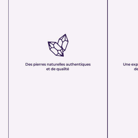
DES PIERRES NATURELLES
UNE EXPER
AUTHENTIQUES ET DE QUALITÉ :
PLUS DE 21
Nous sélectionnons rigoureusement nos
Forte d’une e
minéraux pour vous offrir des pierres 100 %
décennies, no
naturelles, non traitées et chargées d’une énergie
et sa passion 
pure. Chaque cristal est choisi pour sa beauté, sa
mettons nos c
Des pierres naturelles authentiques
Une exp
vibration et son authenticité afin de vous garantir
votre service
et de qualité
de
un produit à la hauteur de vos attentes.
quête de bien-