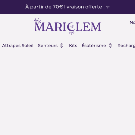
À partir de 70€ livraison offerte ! ✨
No
éraux
Ouvrir Senteurs
Ouvrir Ésot
Attrapes Soleil
Senteurs
Kits
Ésotérisme
Recharg