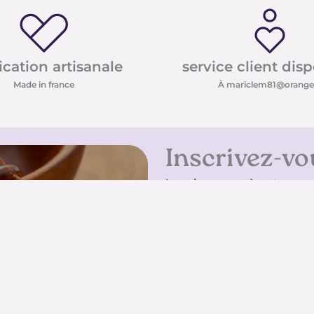
ication artisanale
service client dis
Made in france
À mariclem81@orange.
Inscrivez-vo
Inscrivez-vous à notre new
conseils sur les pierres e
promotions
Inscrivez-vous