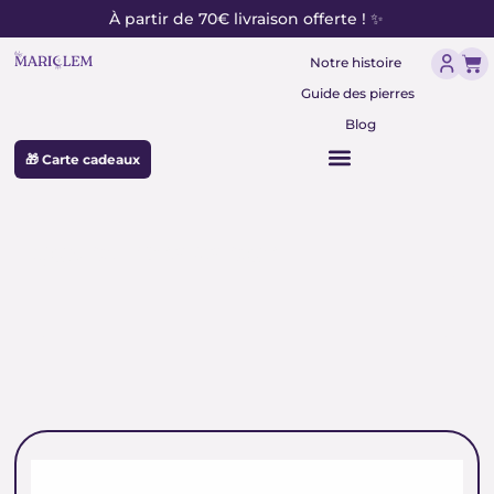
contenu
Aller
À partir de 70€ livraison offerte ! ✨
principal
au
Pan
contenu
Notre histoire
Guide des pierres
Blog
🎁 Carte cadeaux
quartz rose vertus