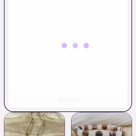
EFFACER
Plage
de
prix :
16.00 €
à