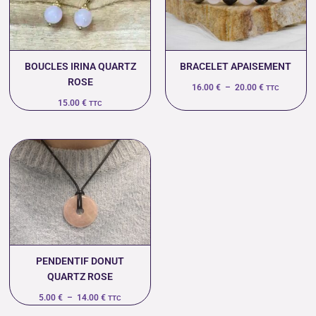
20.00 €
BOUCLES IRINA QUARTZ
BRACELET APAISEMENT
ROSE
16.00
€
–
20.00
€
TTC
15.00
€
TTC
Plage
de
prix :
5.00 €
à
14.00 €
PENDENTIF DONUT
QUARTZ ROSE
5.00
€
–
14.00
€
TTC