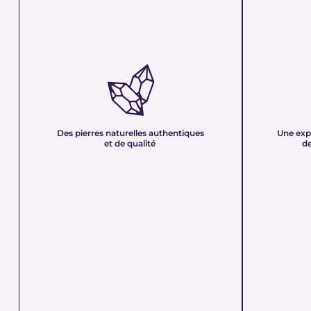
DES PIERRES NATURELLES
UNE EXPER
AUTHENTIQUES ET DE QUALITÉ :
PLUS DE 21
Nous sélectionnons rigoureusement nos
Forte d’une e
minéraux pour vous offrir des pierres 100 %
décennies, no
naturelles, non traitées et chargées d’une énergie
et sa passion 
pure. Chaque cristal est choisi pour sa beauté, sa
mettons nos c
Des pierres naturelles authentiques
Une exp
vibration et son authenticité afin de vous garantir
votre service
et de qualité
de
un produit à la hauteur de vos attentes.
quête de bien-