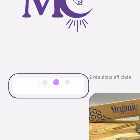
2 résultats affichés
EFFACER