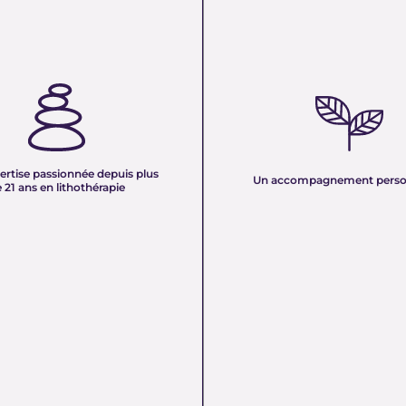
TISE PASSIONNÉE DEPUIS
UN ACCOMPAGNEMENT PERS
 ANS EN LITHOTHÉRAPIE :
Nous sélectionnons rigoureuseme
xpérience de plus de deux
minéraux pour vous offrir des pierr
tre équipe vous partage son savoir
naturelles, non traitées et chargée
des pierres naturelles. Nous
pure. Chaque cristal est choisi pour
onnaissances en lithothérapie à
ertise passionnée depuis plus
vibration et son authenticité afin d
Un accompagnement perso
 pour vous accompagner dans votre
 21 ans en lithothérapie
un produit à la hauteur de vos atte
être et d’équilibre énergétique.