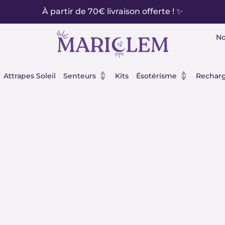
À partir de 70€ livraison offerte ! ✨
No
éraux
Ouvrir Senteurs
Ouvrir Ésot
Attrapes Soleil
Senteurs
Kits
Ésotérisme
Recharg
tre