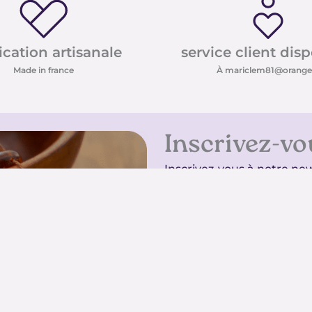
ication artisanale
service client dis
Made in france
À mariclem81@orange.
Inscrivez-vo
Inscrivez-vous à notre new
conseils sur les pierres e
promotions
Inscrivez-vous