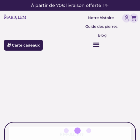
contenu
Aller
À partir de 70€ livraison offerte ! ✨
principal
au
Pan
contenu
Notre histoire
Guide des pierres
Blog
🎁 Carte cadeaux
résine sang de dragon
EFFACER