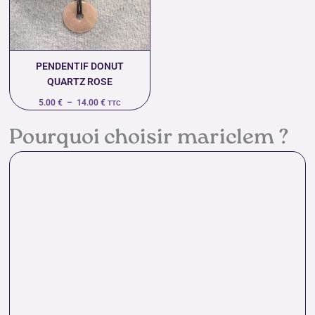
14.00 €
PENDENTIF DONUT
QUARTZ ROSE
5.00
€
–
14.00
€
TTC
Pourquoi choisir mariclem ?