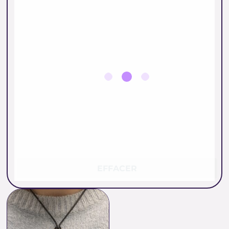
EFFACER
Plage
de
prix :
5.00 €
à