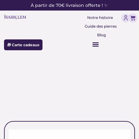
contenu
Aller
À partir de 70€ livraison offerte ! ✨
principal
au
Pan
contenu
Notre histoire
Guide des pierres
Blog
🎁 Carte cadeaux
Rose