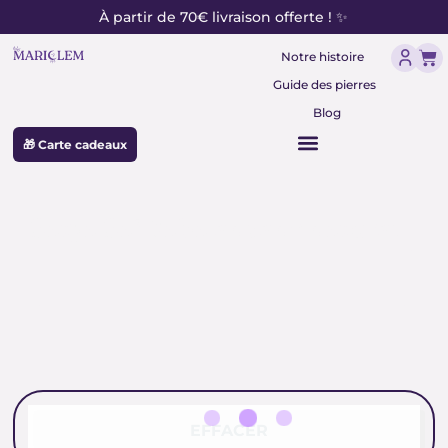
contenu
Aller
À partir de 70€ livraison offerte ! ✨
principal
au
Pan
contenu
Notre histoire
Guide des pierres
Blog
🎁 Carte cadeaux
Satya Sai Baba encens naturel
EFFACER