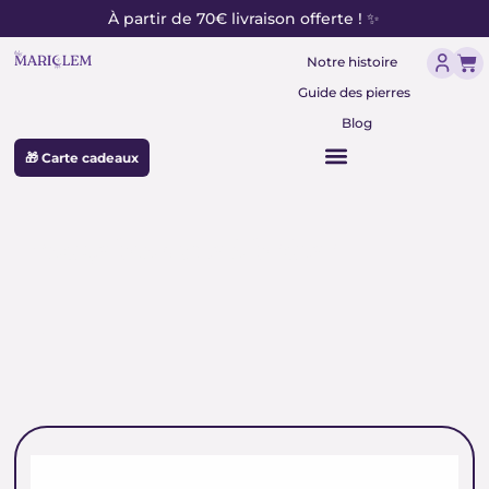
contenu
Aller
À partir de 70€ livraison offerte ! ✨
principal
au
Pan
contenu
Notre histoire
Guide des pierres
Blog
🎁 Carte cadeaux
sauge blanche à brûler