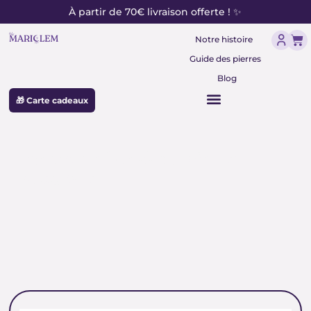
contenu
Aller
À partir de 70€ livraison offerte ! ✨
principal
au
Pan
contenu
Notre histoire
Guide des pierres
Blog
🎁 Carte cadeaux
sculpture bouddha pierre
naturelle