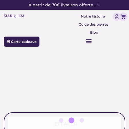
contenu
Aller
À partir de 70€ livraison offerte ! ✨
principal
au
Pan
contenu
Notre histoire
Guide des pierres
Blog
🎁 Carte cadeaux
sel minéral 1 kg
EFFACER